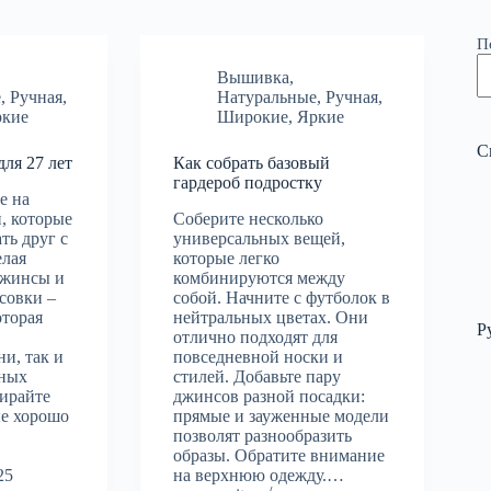
П
Вышивка
,
е
,
Ручная
,
Натуральные
,
Ручная
,
ркие
Широкие
,
Яркие
С
для 27 лет
Как собрать базовый
гардероб подростку
е на
, которые
Соберите несколько
ть друг с
универсальных вещей,
елая
которые легко
джинсы и
комбинируются между
совки –
собой. Начните с футболок в
оторая
нейтральных цветах. Они
Р
отлично подходят для
и, так и
повседневной носки и
ьных
стилей. Добавьте пару
ирайте
джинсов разной посадки:
ые хорошо
прямые и зауженные модели
позволят разнообразить
образы. Обратите внимание
25
на верхнюю одежду.…