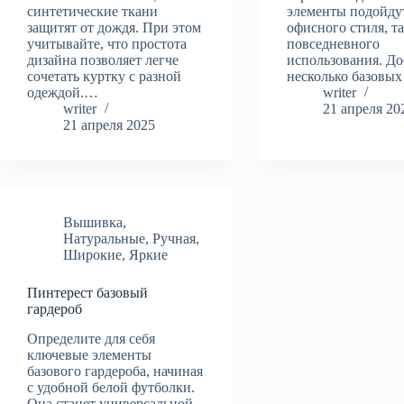
синтетические ткани
элементы подойдут
защитят от дождя. При этом
офисного стиля, та
учитывайте, что простота
повседневного
дизайна позволяет легче
использования. До
сочетать куртку с разной
несколько базовы
одеждой.…
writer
writer
21 апреля 20
21 апреля 2025
Вышивка
,
Натуральные
,
Ручная
,
Широкие
,
Яркие
Пинтерест базовый
гардероб
Определите для себя
ключевые элементы
базового гардероба, начиная
с удобной белой футболки.
Она станет универсальной