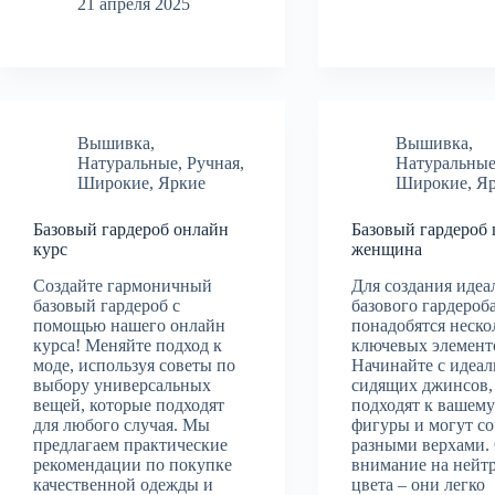
21 апреля 2025
Вышивка
,
Вышивка
,
Натуральные
,
Ручная
,
Натуральны
Широкие
,
Яркие
Широкие
,
Я
Базовый гардероб онлайн
Базовый гардероб 
курс
женщина
Создайте гармоничный
Для создания идеа
базовый гардероб с
базового гардероб
помощью нашего онлайн
понадобятся неско
курса! Меняйте подход к
ключевых элемент
моде, используя советы по
Начинайте с идеал
выбору универсальных
сидящих джинсов,
вещей, которые подходят
подходят к вашему
для любого случая. Мы
фигуры и могут со
предлагаем практические
разными верхами.
рекомендации по покупке
внимание на нейт
качественной одежды и
цвета – они легко