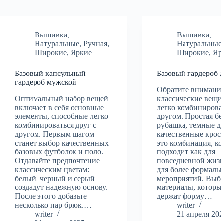
Вышивка
,
Вышивка
,
Натуральные
,
Ручная
,
Натуральны
Широкие
,
Яркие
Широкие
,
Я
Базовый капсульный
Базовый гардероб 
гардероб мужской
Обратите внимани
Оптимальный набор вещей
классические вещи
включает в себя основные
легко комбинирова
элементы, способные легко
другом. Простая б
комбинироваться друг с
рубашка, темные 
другом. Первым шагом
качественные крос
станет выбор качественных
это комбинация, к
базовых футболок и поло.
подходит как для
Отдавайте предпочтение
повседневной жизн
классическим цветам:
для более формал
белый, черный и серый
мероприятий. Выб
создадут надежную основу.
материалы, котор
После этого добавьте
держат форму…
несколько пар брюк.…
writer
writer
21 апреля 20