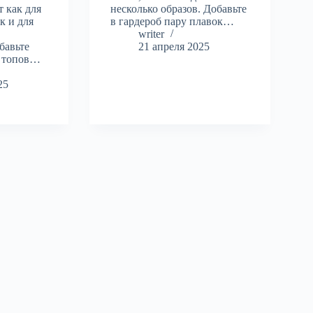
 как для
несколько образов. Добавьте
к и для
в гардероб пару плавок…
writer
бавьте
21 апреля 2025
х топов…
25