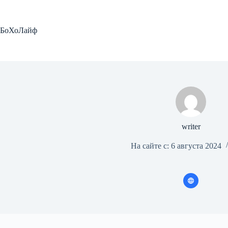
Перейти
к
сути
БоХоЛайф
writer
На сайте с: 6 августа 2024