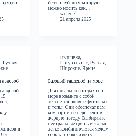
подходят
белую рубашку, которую
можно носить как…
writer
25
21 апреля 2025
Вышивка
,
е
,
Ручная
,
Натуральные
,
Ручная
,
ркие
Широкие
,
Яркие
 гардероб
Базовый гардероб на море
гардероб,
Для идеального отдыха на
-15
море возьмите с собой
щей,
легкие хлопковые футболки
и топы. Они обеспечат вам
жду
комфорт и не перегреют в
жаркую погоду. Выбирайте
й
нейтральные цвета, которые
джинсов и
легко комбинируются между
 Эти
собой, чтобы создать