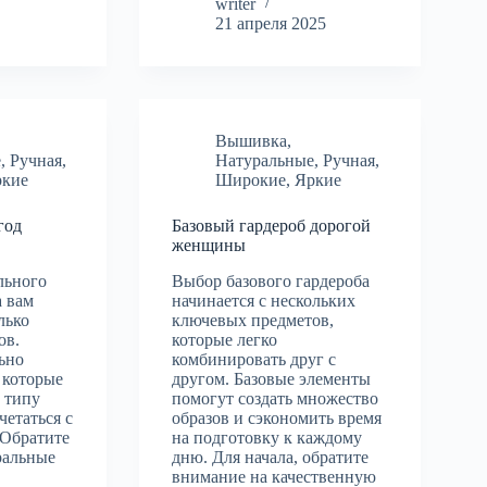
writer
21 апреля 2025
Вышивка
,
е
,
Ручная
,
Натуральные
,
Ручная
,
ркие
Широкие
,
Яркие
год
Базовый гардероб дорогой
женщины
льного
Выбор базового гардероба
а вам
начинается с нескольких
лько
ключевых предметов,
ов.
которые легко
ьно
комбинировать друг с
 которые
другом. Базовые элементы
 типу
помогут создать множество
четаться с
образов и сэкономить время
 Обратите
на подготовку к каждому
ральные
дню. Для начала, обратите
внимание на качественную