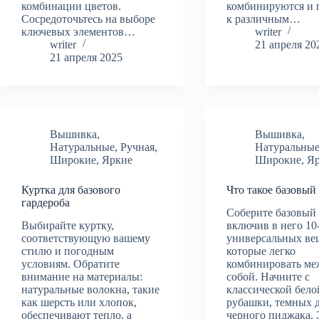
комбинации цветов.
комбинируются и 
Сосредоточьтесь на выборе
к различным…
ключевых элементов…
writer
writer
21 апреля 20
21 апреля 2025
Вышивка
,
Вышивка
,
Натуральные
,
Ручная
,
Натуральны
Широкие
,
Яркие
Широкие
,
Я
Куртка для базового
Что такое базовый
гардероба
Соберите базовый 
Выбирайте куртку,
включив в него 10
соответствующую вашему
универсальных ве
стилю и погодным
которые легко
условиям. Обратите
комбинировать ме
внимание на материалы:
собой. Начните с
натуральные волокна, такие
классической бело
как шерсть или хлопок,
рубашки, темных 
обеспечивают тепло, а
черного пиджака.